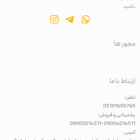
باشید.
مجوز ها
ارتباط با ما
تلفن:
05191690769
پشتیبانی و فروش:
09005014511
-
09004014511
آدرس :