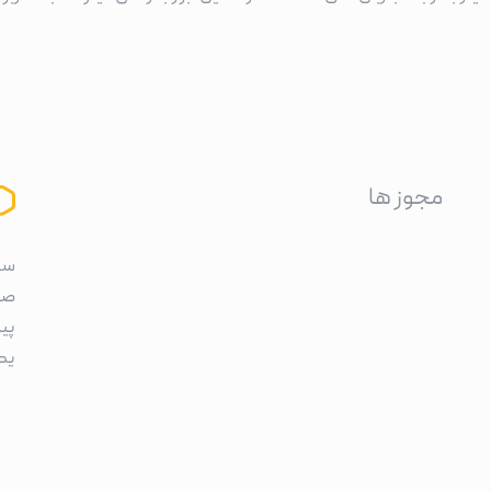
مجوز ها
سا
صر
پی
یک 