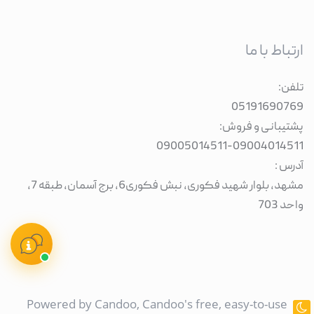
ارتباط با ما
تلفن:
05191690769
پشتیبانی و فروش:
09005014511
-
09004014511
آدرس :
مشهد، بلوار شهید فکوری، نبش فکوری6، برج آسمان، طبقه 7،
واحد 703
Powered by
Candoo
, Candoo's free, easy-to-use