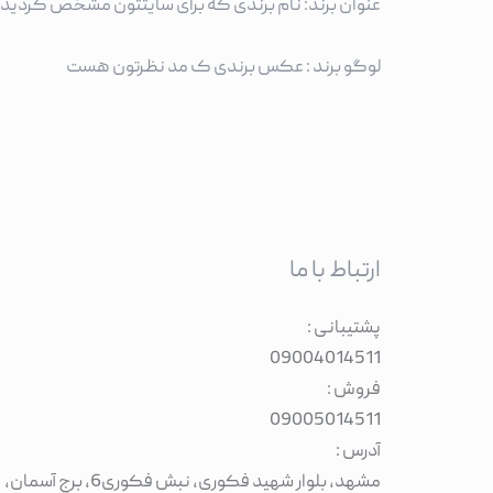
عنوان برند: نام برندی که برای سایتتون مشخص کردید
لوگو برند : عکس برندی ک مد نظرتون هست
ارتباط با ما
پشتیبانی :
09004014511
فروش :
09005014511
آدرس :
مشهد، بلوار شهید فکوری، نبش فکوری6، برج آسمان،