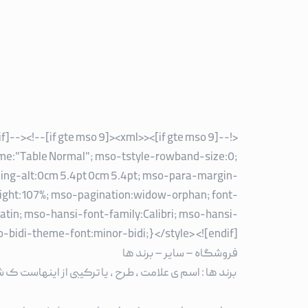
f]--><!--[if gte mso 9]><xml>
<!--[if gte mso 9]><xml>
name:"Table Normal"; mso-tstyle-rowband-size:0;
ding-alt:0cm 5.4pt 0cm 5.4pt; mso-para-margin-
ight:107%; mso-pagination:widow-orphan; font-
-latin; mso-hansi-font-family:Calibri; mso-hansi-
idi-theme-font:minor-bidi;} </style> <![endif]-->
فروشگاه – سایر – برند ها
برند ها : اسم ی علامت ، طرح ، یا ترکیبی از اینهاست ک 