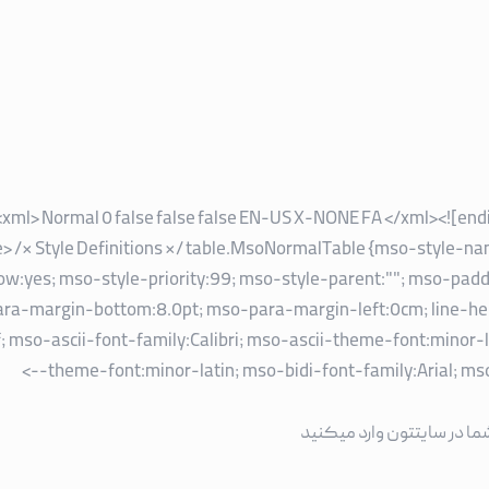
><xml>
Normal
0
false
false
false
EN-US
X-NONE
FA
</xml><![endi
yle> /* Style Definitions */ table.MsoNormalTable {mso-style-
w:yes; mso-style-priority:99; mso-style-parent:""; mso-pad
ra-margin-bottom:8.0pt; mso-para-margin-left:0cm; line-he
rif; mso-ascii-font-family:Calibri; mso-ascii-theme-font:minor
theme-font:minor-latin; mso-bidi-font-family:Arial; mso-b
شما در سایتتون وارد میکنید