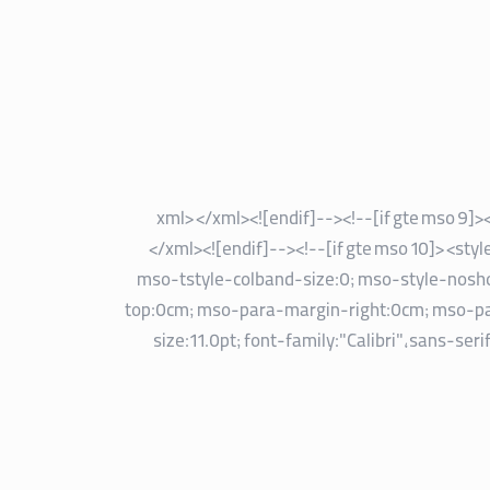
</xml><![endif]--><!--[if gte mso 9]
</xml><![endif]--><!--[if gte mso 10]> <st
mso-tstyle-colband-size:0; mso-style-nosho
top:0cm; mso-para-margin-right:0cm; mso-pa
size:11.0pt; font-family:"Calibri",sans-se