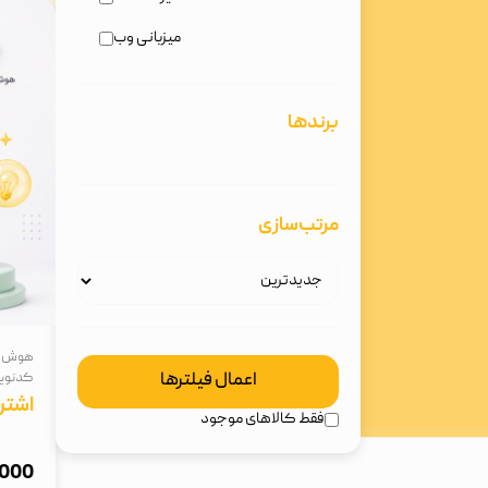
میزبانی وب
برندها
مرتب‌سازی
هوش مص
اعمال فیلترها
کدنوی
اشتراک ro
فقط کالاهای موجود
90,000