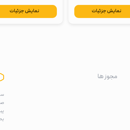
نمایش جزئیات
نمایش جزئیات
مجوز ها
سا
صر
پی
یک 