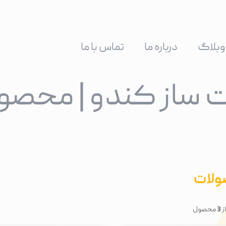
وبلاگ
درباره ما
تماس با ما
 ساز کندو | محصو
لات
ز
3
محصول