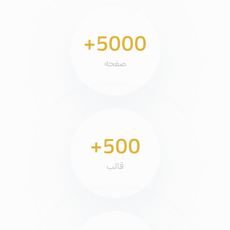
+5000
صفحه
+500
قالب