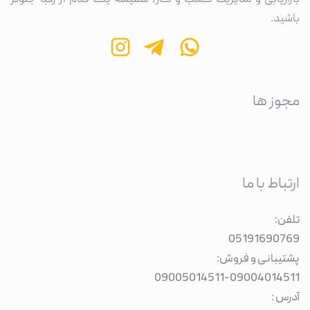
بازاریابی و مدیریت کسب و کار، همیشه یک قدم از رقبا جلوتر
باشید.
مجوز ها
ارتباط با ما
تلفن:
05191690769
پشتیبانی و فروش:
09005014511
-
09004014511
آدرس :