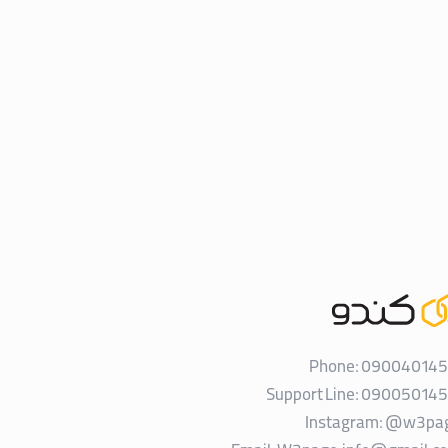
Phone: 090040145
Support Line: 090050145
Instagram:
@w3pa