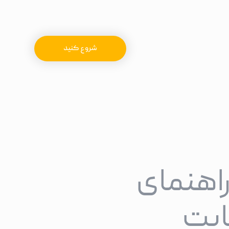
شروع کنید
اهنمای
یت